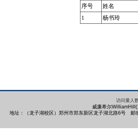
序号
姓名
1
杨书玲
访问量人
威廉希尔WilliamHi
地址：（龙子湖校区）郑州市郑东新区龙子湖北路6号 邮编：45