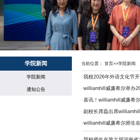
学院新闻
当前位置：
首页
>>
学院新闻
学院新闻
我校2026年外语文化节
·
williamhill威廉希尔
·
通知公告
喜讯！williamhil
·
副校长席磊出席william
·
williamhill威廉
·
我校师生在第六届河南省
·