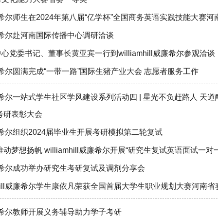
ill威廉希尔师生在2024年第八届“亿学杯”全国商务英语实践技能
ill威廉希尔赴河南国际传播中心调研洽谈
党委书记、董事长黄亚宾一行到williamhill威廉希尔参观洽谈
ill威廉希尔圆满完成“一带一路”国际生猪产业大会 志愿者服务工作
ill威廉希尔一站式学生社区学风建设系列活动四 | 星光不负赶路人 天道酬
生考研表彰大会
ill威廉希尔组织2024届毕业生开展考研模拟第二轮复试
动梦想扬帆 williamhill威廉希尔开展“研究生复试英语面试一对
ill威廉希尔成功举办研究生考研复试及调剂分享会
iamhill威廉希尔学生康依凡荣获全国首届大学生职业规划大赛河南
ill威廉希尔教师开展义务辅导助力学子考研