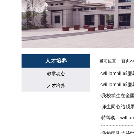
人才培养
当前位置：
首页
>
教学动态
williamh
·
williamh
·
人才培养
我校学生在全
·
师生同心结硕果 
·
特等奖---wi
·
我校团队荣获
·