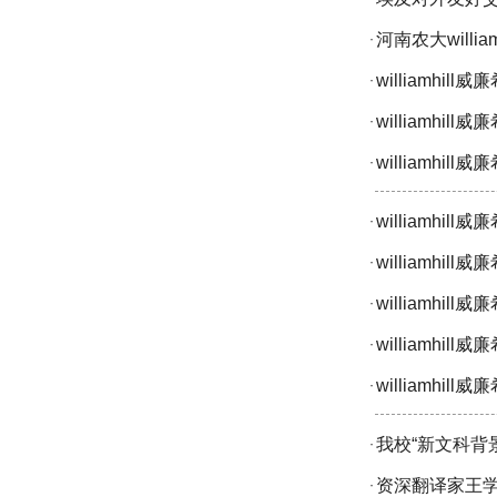
河南农大willi
·
williamh
·
williamh
·
williamh
·
williamh
·
williamh
·
williamhi
·
williamh
·
williamh
·
我校“新文科背
·
资深翻译家王
·